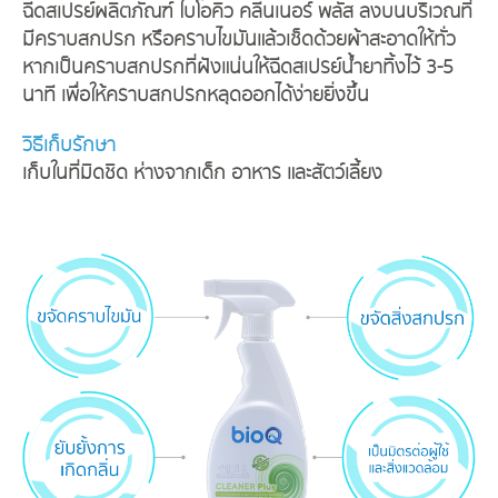
ฉีดสเปรย์ผลิตภัณฑ์ ไบโอคิว คลีนเนอร์ พลัส ลงบนบริเวณที่
มีคราบสกปรก หรือคราบไขมันแล้วเช็ดด้วยผ้าสะอาดให้ทั่ว
หากเป็นคราบสกปรกที่ฝังแน่นให้ฉีดสเปรย์น้ำยาทิ้งไว้ 3-5
นาที เพื่อให้คราบสกปรกหลุดออกได้ง่ายยิ่งขึ้น
วิธีเก็บรักษา
เก็บในที่มิดชิด ห่างจากเด็ก อาหาร และสัตว์เลี้ยง