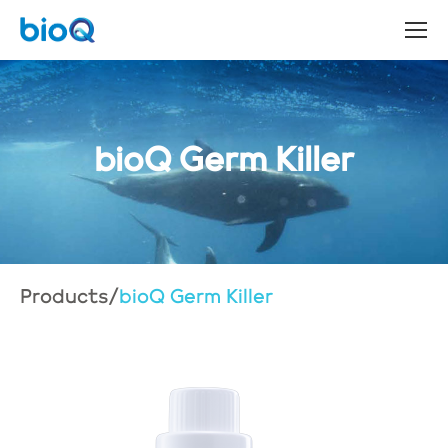
bioQ Germ Killer
Products
/
bioQ Germ Killer