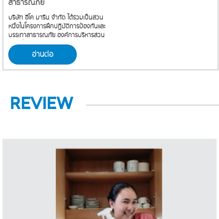
สาธารณภัย
บริษัท อีโค มารีน จำกัด ได้ร่วมเป็นส่วน
หนึ่งในโครงการฝึกปฏิบัติการป้องกันและ
บรรเทาสาธารณภัย องค์การบริหารส่วน
ตำบลในคลองบางปลากด . เมื่อวันที่ 6
มิถุนายน 2569 นายหนึ่งสกล ธเนศ
อ่านต่อ
ตระกูล นายกองค์การบริหารส่วนตำบล
ในคลองบางปลากด เป็นประธานในพิธี
เปิดโครงการฝึกปฏิบัติการป้องกันและ
บรรเทาสาธารณภัย และได้มีการซ้อม
รับมือเหตุน้ำมันหกรั่วไหลบนถนน ซึ่ง
REVIEW
เป็นกระบวนการที่สำคัญในการป้องกัน
อุบัติเหตุซ้ำซ้อนและการกระจายตัวของ
สารเคมี โดยหัวใจหลักคือ การควบคุม
พื้นที่อย่างรวดเร็ว เพื่อลดความเสี่ยงต่อ
ชีวิต ทรัพย์สิน และสิ่งแวดล้อม โดยใช้
ผลิตภัณฑ์ สูตรชีวภาพ
Oil Spill
bioQ
Cleanup ในการฝึกซ้อมในครั้งนี้ .
bioQ
Oil Spill Cleanup นวัตกรรมกำจัด
คราบน้ำมันด้วยวิธีธรรมชาติ ไม่มีสาร
เคมีอันตราย ย่อยสลายคราบน้ำมันอย่าง
มีประสิทธิภาพ ปลอดภัยต่อระบบนิเวศ
เหมาะกับองค์กรและคนที่ใส่ใจโลกจริงจัง .
เพราะการแก้ปัญหาที่ดี ไม่ควรสร้าง