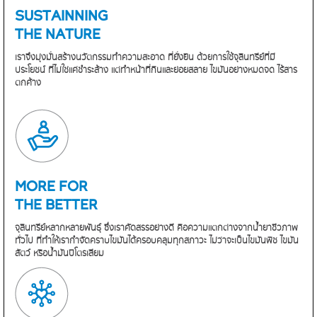
SUSTAINNING
THE NATURE
เราจึงมุ่งมั่นสร้างนวัตกรรมทำความสะอาด
ที่ยั่งยืน ด้วยการใช้จุลินทรีย์ที่มี
ประโยชน์
ที่ไม่ใช่แค่ชำระล้าง แต่ทำหน้าที่กินและย่อยสลาย
ไขมันอย่างหมดจด ไร้สาร
ตกค้าง
MORE FOR
THE BETTER
จุลินทรีย์หลากหลายพันธุ์ ซึ่งเราคัดสรรอย่างดี
คือความแตกต่างจากน้ำยาชีวภาพ
ทั่วไป
ที่ทำให้เรากำจัดคราบไขมันได้ครอบคลุมทุกสภาวะ
ไม่ว่าจะเป็นไขมันพืช ไขมัน
สัตว์ หรือน้ำมันปิโตรเลียม