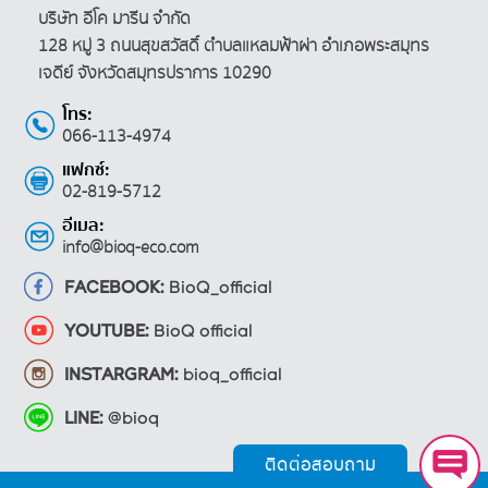
บริษัท อีโค มารีน จำกัด
128 หมู่ 3 ถนนสุขสวัสดิ์ ตำบลแหลมฟ้าผ่า
อำเภอพระสมุทร
เจดีย์ จังหวัดสมุทรปราการ 10290
โทร:
066-113-4974
แฟกซ์:
02-819-5712
อีเมล:
info@bioq-eco.com
FACEBOOK:
BioQ_official
YOUTUBE:
BioQ official
INSTARGRAM:
bioq_official
LINE:
@bioq
ติดต่อสอบถาม