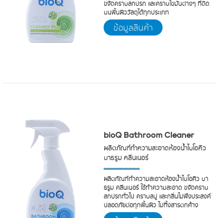
ขจัดคราบสกปรก และคราบไขมันต่างๆ ที่ติด
บนพื้นผิววัสดุได้ทุกประเภท
ข้อมูลสินค้า
bioQ Bathroom Cleaner
ผลิตภัณฑ์ทำความสะอาดห้องน้ำไบโอคิว
บาธรูม คลีนเนอร์
ผลิตภัณฑ์ทำความสะอาดห้องน้ำไบโอคิว บา
ธรูม คลีนเนอร์ ใช้ทำความสะอาด ขจัดคราบ
สกปรกทั่วไป คราบสบู่ และกลิ่นไม่พึงประสงค์
ปลอดภัยต่อทุกพื้นผิว ไม่ทิ้งสารตกค้าง